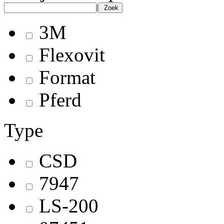
|
Zoek
3M
Flexovit
Format
Pferd
Type
CSD
7947
LS-200